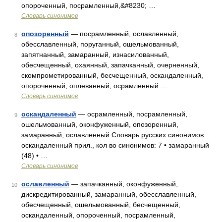
опороченный, посрамленный,&#8230; …
Словарь синонимов
опозоренный
— посрамленный, ославленный,
8
обесславленный, поруганный, ошельмованный,
запятнанный, замаранный, изнасилованный,
обесчещенный, охаянный, запачканный, очерненный,
скомпрометированный, бесчещенный, оскандаленный,
опороченный, оплеванный, осрамленный …
Словарь синонимов
оскандаленный
— осрамленный, посрамленный,
9
ошельмованный, оконфуженный, опозоренный,
замаранный, ославленный Словарь русских синонимов.
оскандаленный прил., кол во синонимов: 7 • замаранный
(48) • …
Словарь синонимов
ославленный
— запачканный, оконфуженный,
10
дискредитированный, замаранный, обесславленный,
обесчещенный, ошельмованный, бесчещенный,
оскандаленный, опороченный, посрамленный,