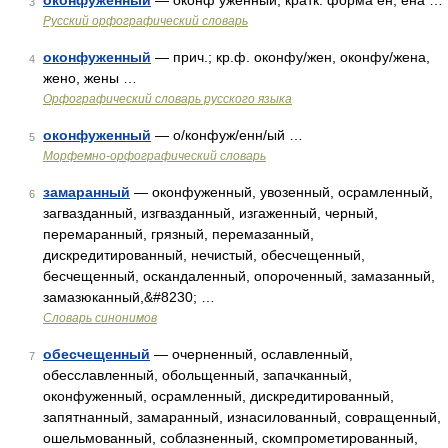
оконфуженный
— оконф уженный; кратк. форма ен, ена …
3
Русский орфографический словарь
оконфуженный
— прич.; кр.ф. оконфу/жен, оконфу/жена,
4
жено, жены …
Орфографический словарь русского языка
оконфуженный
— о/конфуж/енн/ый …
5
Морфемно-орфографический словарь
замаранный
— оконфуженный, увозенный, осрамленный,
6
загвазданный, изгвазданный, изгаженный, черный,
перемаранный, грязный, перемазанный,
дискредитированный, нечистый, обесчещенный,
бесчещенный, оскандаленный, опороченный, замазанный,
замазюканный,&#8230; …
Словарь синонимов
обесчещенный
— очерненный, ославленный,
7
обесславленный, обольщенный, запачканный,
оконфуженный, осрамленный, дискредитированный,
запятнанный, замаранный, изнасилованный, совращенный,
ошельмованный, соблазненный, скомпрометированный,