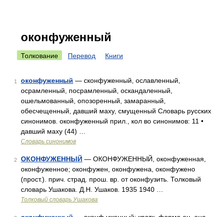
оконфуженный
Толкование
Перевод
Книги
оконфуженный
— сконфуженный, ославленный,
1
осрамленный, посрамленный, оскандаленный,
ошельмованный, опозоренный, замаранный,
обесчещенный, давший маху, смущенный Словарь русских
синонимов. оконфуженный прил., кол во синонимов: 11 •
давший маху (44) …
Словарь синонимов
ОКОНФУЖЕННЫЙ
— ОКОНФУЖЕННЫЙ, оконфуженная,
2
оконфуженное; оконфужен, оконфужена, оконфужено
(прост.). прич. страд. прош. вр. от оконфузить. Толковый
словарь Ушакова. Д.Н. Ушаков. 1935 1940 …
Толковый словарь Ушакова