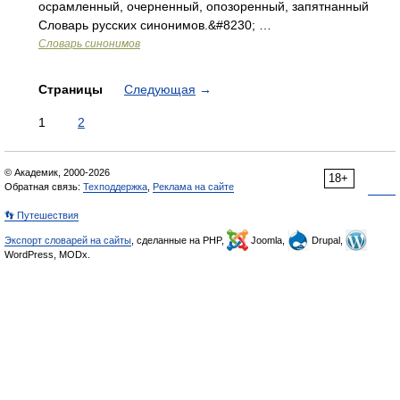
осрамленный, очерненный, опозоренный, запятнанный
Словарь русских синонимов.&#8230; …
Словарь синонимов
Страницы
Следующая
→
1
2
© Академик, 2000-2026
18+
Обратная связь:
Техподдержка
,
Реклама на сайте
👣 Путешествия
Экспорт словарей на сайты
, сделанные на PHP,
Joomla,
Drupal,
WordPress, MODx.